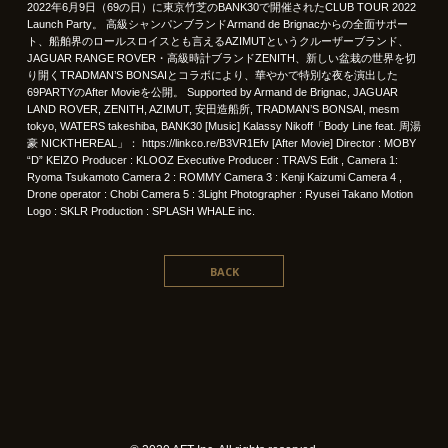
2022年6月9日（69の日）に東京竹芝のBANK30で開催されたCLUB TOUR 2022
Launch Party。 高級シャンパンブランドArmand de Brignacからの全面サポー
ト、船舶界のロールスロイスとも言えるAZIMUTというクルーザーブランド、
JAGUAR RANGE ROVER・高級時計ブランドZENITH、新しい盆栽の世界を切
り開くTRADMAN’S BONSAIとコラボにより、華やかで特別な夜を演出した
69PARTYのAfter Movieを公開。 Supported by Armand de Brignac, JAGUAR
LAND ROVER, ZENITH, AZIMUT, 安田造船所, TRADMAN’S BONSAI, mesm
tokyo, WATERS takeshiba, BANK30 [Music] Kalassy Nikoff「Body Line feat. 周湯
豪 NICKTHEREAL」：
https://linkco.re/B3VR1Efv
[After Movie] Director : MOBY
“D” KEIZO Producer : KLOOZ Executive Producer : TRAVS Edit , Camera 1:
Ryoma Tsukamoto Camera 2 : ROMMY Camera 3 : Kenji Kaizumi Camera 4 ,
Drone operator : Chobi Camera 5 : 3Light Photographer : Ryusei Takano Motion
Logo : SKLR Production : SPLASH WHALE inc.
BACK