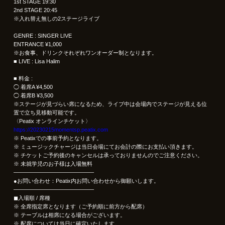
1st STAGE 19:30
2nd STAGE 20:45
※入れ替え無しの2ステージライブ
GENRE : SINGER LIVE
ENTRANCE ¥1,000
※お食事、ドリンクそれぞれワンオーダー制となります。
■ LIVE : Lisa Halim
■ 料金 :
◯ 着席A ¥4,500
◯ 着席B ¥3,500
※ステージが見づらい席になるため、ライブ中は会場内でステージが見える位
置で立ち見移動可能です。
〈Peatix オンラインチケット〉
https://20230215momentsp.peatix.com
※ Peatixでの事前予約となります。
※ ミュージックチャージは当日会場にてお会計の際にお支払い頂きます。
※ チケットご予約後のキャンセルは承っておりませんのでご注意ください。
※ 未就学児のお子様は入場無料
——————————————–
●お問い合わせ：Peatix内お問い合わせから御願いします。
——————————————–
◼︎入場順 / 席種
※ 全席指定席となります（ご予約順に前方から配席）
※ テーブルは相席になる場合がございます。
※ 配席については当日に確定いたします。