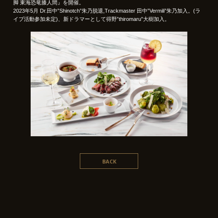
脚 東海恐竜膝人間』を開催。
2023年5月 Dr.田中”Shinotch”朱乃脱退,Trackmaster 田中”Vermili”朱乃加入。(ラ
イブ活動参加未定)、新ドラマーとして得野”thiromaru”大樹加入。
BACK