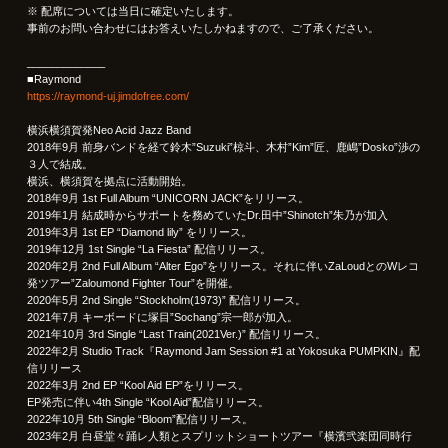
※ 配席については当日に確定いたします。
事前のお問い合わせにはお答えいたしかねますので、ご了承ください。
_____________
■Raymond
https://raymond-uj.jimdofree.com/
横浜横須賀発Neo Acid Jazz Band
2018年9月 前身バンドを経て鈴木”Suzuki”椋斗、木村”Kim”匠、鹿嶋”Dosko”渉の
３人で結成。
横浜、横須賀を拠点に活動開始。
2018年9月 1st Full Album “UNICORN JACK”をリリース。
2019年1月 結成時からサポートを務めていたDr.田中”Shinotch”朱乃が加入
2019年3月 1st EP “Diamond lily” をリリース。
2019年12月 1st Single “La Fiesta” 配信リリース。
2020年2月 2nd Full Album “Alter Ego”をリリース。それに伴いZaLoudとのWレコ
発ツアー”Zaloumond Fighter Tour”を開催。
2020年5月 2nd Single “Stockholm(1973)” 配信リリース。
2021年7月 キーボードに塚目”Sochang”宗一郎が加入。
2021年10月 3rd Single “Last Train(2021Ver.)” 配信リリース。
2022年2月 Studio Track『Raymond Jam Session #1 at Yokosuka PUMPKIN』配
信リリース
2022年3月 2nd EP “Kool Aid EP”をリリース。
EP発売に伴い4th Single “Kool Aid”配信リリース。
2022年10月 5th Single “Bloom”配信リリース。
2023年2月 白昼堂々踊レ人類とスプリットショートツアー『横濱弐楽団同時行