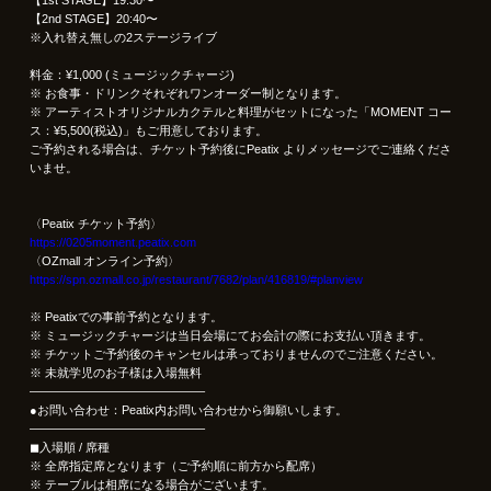
【2nd STAGE】20:40〜
※入れ替え無しの2ステージライブ
料金：¥1,000 (ミュージックチャージ)
※ お食事・ドリンクそれぞれワンオーダー制となります。
※ アーティストオリジナルカクテルと料理がセットになった「MOMENT コー
ス：¥5,500(税込)」もご用意しております。
ご予約される場合は、チケット予約後にPeatix よりメッセージでご連絡くださ
いませ。
〈Peatix チケット予約〉
https://0205moment.peatix.com
〈OZmall オンライン予約〉
https://spn.ozmall.co.jp/restaurant/7682/plan/416819/#planview
※ Peatixでの事前予約となります。
※ ミュージックチャージは当日会場にてお会計の際にお支払い頂きます。
※ チケットご予約後のキャンセルは承っておりませんのでご注意ください。
※ 未就学児のお子様は入場無料
——————————————–
●お問い合わせ：Peatix内お問い合わせから御願いします。
——————————————–
◼︎入場順 / 席種
※ 全席指定席となります（ご予約順に前方から配席）
※ テーブルは相席になる場合がございます。