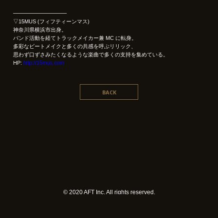
——————————
▽15MUS (フィフティーンマス)
神奈川県横浜市出身。
バンド活動を経てトラックメイカー兼 MC に転身。
多彩なビートメイクと多くの共感を呼ぶリリック、
思わず口ずさみたくなるような楽曲で多くの支持を集めている。
HP:
http://15mus.com
BACK
©︎ 2020 AFT Inc. All rights reserved.