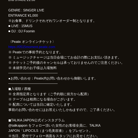
GENRE : SINGER LIVE
ENTRANCE ¥1,000
※お食事、ドリンクそれぞれワンオーダー制となります。
■ LIVE : 15MUS
■ DJ : DJ Foomin
〈Peatix オンラインチケット〉
https://0515moment.peatix.com
※ Peatixでの事前予約となります。
※ ミュージックチャージは当日会場にてお会計の際にお支払い頂きます。
※ チケットご予約後のキャンセルは承っておりませんのでご注意ください。
※ 未就学児のお子様は入場無料
——————————————–
●お問い合わせ：Peatix内お問い合わせから御願いします。
——————————————–
◼︎入場順 / 席種
※ 全席指定席となります（ご予約順に前方から配席）
※ テーブルは相席になる場合がございます。
※ 配席については当日に確定いたします。
事前のお問い合わせにはお答えいたしかねますので、ご了承ください。
◼︎TALIKA JAPON公式インスタグラム
@talikajapon をフォロー頂いた女性のお客様全員に、TALIKA
JAPON「LIPOCILS（まつ毛美容液）」をプレゼント。
※当日、受付でフォロー画面をスタッフにお見せください。