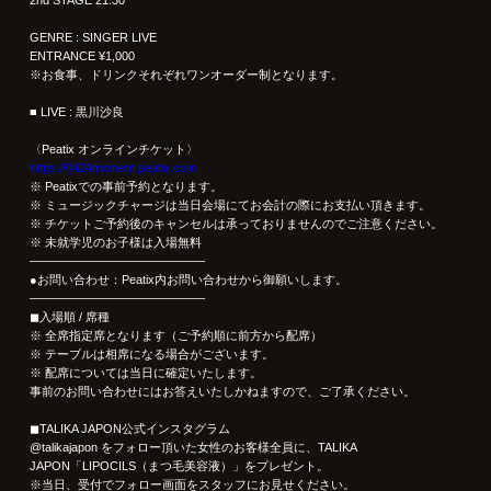
GENRE : SINGER LIVE
ENTRANCE ¥1,000
※お食事、ドリンクそれぞれワンオーダー制となります。
■ LIVE : 黒川沙良
〈Peatix オンラインチケット〉
https://0424moment.peatix.com
※ Peatixでの事前予約となります。
※ ミュージックチャージは当日会場にてお会計の際にお支払い頂きます。
※ チケットご予約後のキャンセルは承っておりませんのでご注意ください。
※ 未就学児のお子様は入場無料
——————————————–
●お問い合わせ：Peatix内お問い合わせから御願いします。
——————————————–
◼︎入場順 / 席種
※ 全席指定席となります（ご予約順に前方から配席）
※ テーブルは相席になる場合がございます。
※ 配席については当日に確定いたします。
事前のお問い合わせにはお答えいたしかねますので、ご了承ください。
◼︎TALIKA JAPON公式インスタグラム
@talikajapon をフォロー頂いた女性のお客様全員に、TALIKA
JAPON「LIPOCILS（まつ毛美容液）」をプレゼント。
※当日、受付でフォロー画面をスタッフにお見せください。