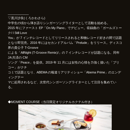
____________
▽黒川沙良(くろかわさら)
中学生の頃から弾き語りシンガーソングライターとして活動を始める。
2015 年にファースト EP「On My Piano」でデビュー。収録曲の「ガールズトー
ク/ I Still Love
You」が 7 インチレコードとしてリリースされると和物レコード好きの間で話題
となり即完売。2016 年にはセカンドアルバム「Prelude」をリリース。ディスコ
界の貴公子 T-Groove
による「AllNight (T-Groove Remix)/」の 7 インチレコードが話題になる。同年
JA 共済の CM
ソング「Peace」を提供。2019 年 11 月には女性の心情を力強く描いた「ブリ
コー」がクチ
コミで話題となり、ABEMA の報道リアリティショー「Abema Prime」のエンデ
ィングテー
マに起用されるなど、次世代シンガーソングライターとして注目を集めてい
る。
◆MOMENT COURSE（当日限定オリジナルカクテル付き）