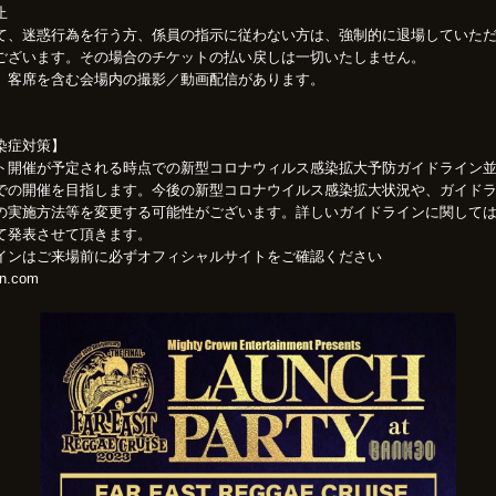
止
て、迷惑行為を行う方、係員の指示に従わない方は、強制的に退場していた
ございます。その場合のチケットの払い戻しは一切いたしません。
、客席を含む会場内の撮影／動画配信があります。
染症対策】
ト開催が予定される時点での新型コロナウィルス感染拡大予防ガイドライン
での開催を目指します。今後の新型コロナウイルス感染拡大状況や、ガイド
の実施方法等を変更する可能性がございます。詳しいガイドラインに関して
て発表させて頂きます。
インはご来場前に必ずオフィシャルサイトをご確認ください
n.com