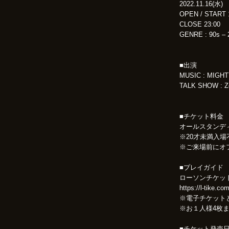
2022.11.16(水)
OPEN / START
CLOSE 23:00
GENRE : 90s – 
■出演
MUSIC : MIGHTY
TALK SHOW : Ze
■チケット料金
オールスタンディン
※20才未満入場
※ご来場前にオ
■プレイガイド
ローソンチケット
https://l-tike.c
※電子チケット
※お１人様4枚
■チケット発売