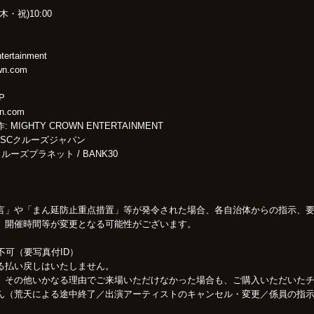
(木・祝)10:00
tertainment
wn.com
P
n.com
MIGHTY CROWN ENTERTAINMENT
MSCクルーズジャパン
ルーズプラネット / BANK30
言」や「まん延防止重点措置」等が発令された場合、各自治体からの指示、
、開催時間等が変更となる可能性がございます。
不可（要写真付ID）
る払い戻しはいたしません。
、その他いかなる理由でご来場いただけなかった場合も、ご購入いただいた
ん（荒天による途中終了／出演アーティストのキャンセル・変更／係員の指