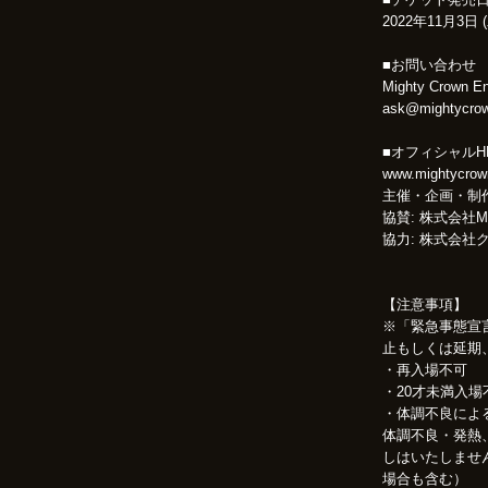
2022年11月3日 
■お問い合わせ
Mighty Crown En
ask@mightycro
■オフィシャルH
www.mightycrow
主催・企画・制作: 
協賛: 株式会社
協力: 株式会社ク
【注意事項】
※「緊急事態宣
止もしくは延期
・再入場不可
・20才未満入場
・体調不良によ
体調不良・発熱
しはいたしませ
場合も含む）