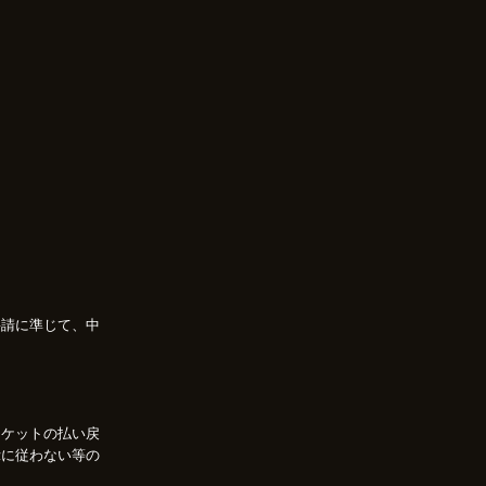
要請に準じて、中
チケットの払い戻
示に従わない等の