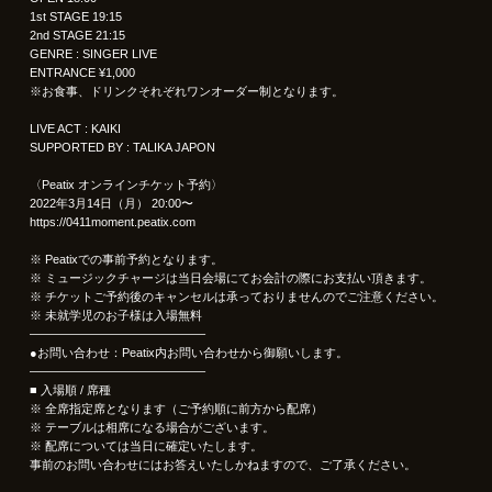
1st STAGE 19:15
2nd STAGE 21:15
GENRE : SINGER LIVE
ENTRANCE ¥1,000
※お食事、ドリンクそれぞれワンオーダー制となります。
LIVE ACT : KAIKI
SUPPORTED BY : TALIKA JAPON
〈Peatix オンラインチケット予約〉
2022年3月14日（月） 20:00〜
https://0411moment.peatix.com
※ Peatixでの事前予約となります。
※ ミュージックチャージは当日会場にてお会計の際にお支払い頂きます。
※ チケットご予約後のキャンセルは承っておりませんのでご注意ください。
※ 未就学児のお子様は入場無料
——————————————–
●お問い合わせ：Peatix内お問い合わせから御願いします。
——————————————–
■ 入場順 / 席種
※ 全席指定席となります（ご予約順に前方から配席）
※ テーブルは相席になる場合がございます。
※ 配席については当日に確定いたします。
事前のお問い合わせにはお答えいたしかねますので、ご了承ください。