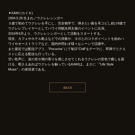
▼KAIKI (カイキ)
1994.5.29 生まれ／ウクレレシンガー
３歳で初めてウクレレを手にし、完全独学で、弾きたい曲を耳コピし続け8歳で
ウクレレプレイヤーとしてハワイ州観光局主催のイベントに出演。
2016年6月より、ウクレレシンガーとして活動をスタートする。
現在、カフェやホテル船上などでの演奏や、ヨガとのコラボイベントを始めハ
ワイやオーストラリアなど、国内外問わず様々なシーンで活躍中。
また最近では配信アプリ、”Pococha” にて毎日”Chill”をテーマに、即興でリクエ
ストに応える配信も行っている。
甘い歌声に、波の音や潮の香りを感じさせてくれるウクレレの音色で癒しを届
ける、暇さえあればウクレレを触っているKAIKIは、まさに「”Life Style
Music”」の体現者である。
BACK