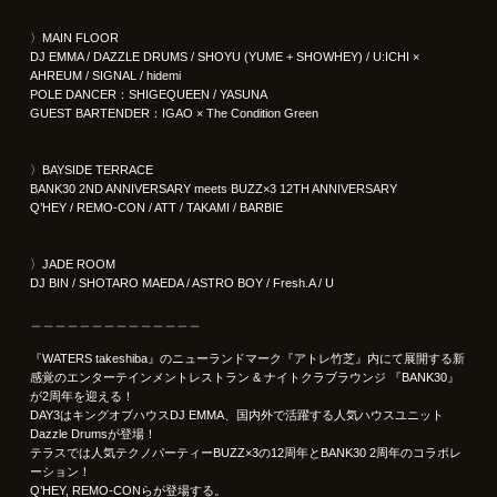
〉MAIN FLOOR
DJ EMMA / DAZZLE DRUMS / SHOYU (YUME + SHOWHEY) / U:ICHI ×
AHREUM / SIGNAL / hidemi
POLE DANCER：SHIGEQUEEN / YASUNA
GUEST BARTENDER：IGAO × The Condition Green
〉BAYSIDE TERRACE
BANK30 2ND ANNIVERSARY meets BUZZ×3 12TH ANNIVERSARY
Q’HEY / REMO-CON / ATT / TAKAMI / BARBIE
〉JADE ROOM
DJ BIN / SHOTARO MAEDA / ASTRO BOY / Fresh.A / U
＿＿＿＿＿＿＿＿＿＿＿＿＿＿
『WATERS takeshiba』のニューランドマーク『アトレ竹芝』内にて展開する新
感覚のエンターテインメントレストラン & ナイトクラブラウンジ 『BANK30』
が2周年を迎える！
DAY3はキングオブハウスDJ EMMA、国内外で活躍する人気ハウスユニット
Dazzle Drumsが登場！
テラスでは人気テクノパーティーBUZZ×3の12周年とBANK30 2周年のコラボレ
ーション！
Q’HEY, REMO-CONらが登場する。