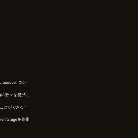
ssover コン
、名曲の数々を贅沢に
ることができる一
on Stageを是非