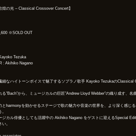
歌煌の光 – Classical Crossover Concert】
600 ※SOLD OUT
Kayoko Tezuka
: Akihiko Nagano
ハイトーンボイスで魅了するソプラノ歌手 Kayoko TezukaのClassical Cro
”Bach”から、ミュージカルの巨匠”Andrew Lloyd Webber”の織り成す
力とharmonyを効かせるステージで歌の魅力や音楽の世界を、より深く感じ
う。
ル俳優としても活躍中の Akihiko Nagano をゲストに迎えるSpecial Editi
さい。
 associates